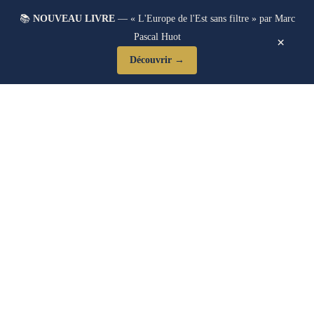
📚
NOUVEAU LIVRE
— « L'Europe de l'Est sans filtre » par Marc
Pascal Huot
×
Découvrir →
Blog Post