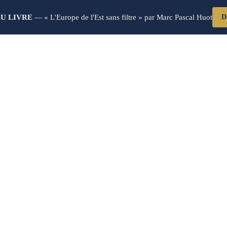
U LIVRE
— « L'Europe de l'Est sans filtre » par Marc Pascal Huot
D
 Commercial Eas