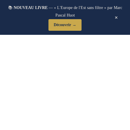
📚
NOUVEAU LIVRE
— « L'Europe de l'Est sans filtre » par Marc
Pascal Huot
×
Découvrir →
Étude De Cas