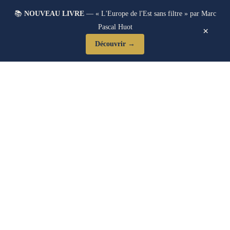
📚
NOUVEAU LIVRE
— « L'Europe de l'Est sans filtre » par Marc
Pascal Huot
×
Découvrir →
Blog Post