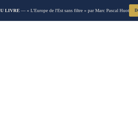
U LIVRE
— « L'Europe de l'Est sans filtre » par Marc Pascal Huot
D
Blog Post