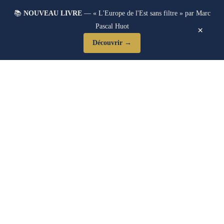
📚
NOUVEAU LIVRE
— « L'Europe de l'Est sans filtre » par Marc
Pascal Huot
×
Découvrir →
Blog Post