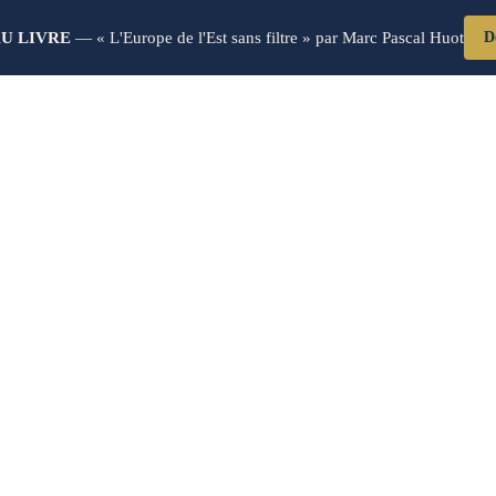
U LIVRE
— « L'Europe de l'Est sans filtre » par Marc Pascal Huot
D
dustriel & Sous-