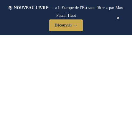
📚
NOUVEAU LIVRE
— « L'Europe de l'Est sans filtre » par Marc
Pascal Huot
×
Découvrir →
Blog Post