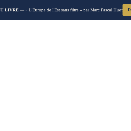
U LIVRE
— « L'Europe de l'Est sans filtre » par Marc Pascal Huot
D
x Entreprises En