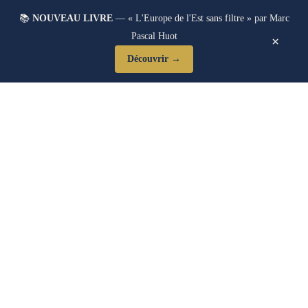
📚
NOUVEAU LIVRE
— « L'Europe de l'Est sans filtre » par Marc
Pascal Huot
×
Découvrir →
Blog Post