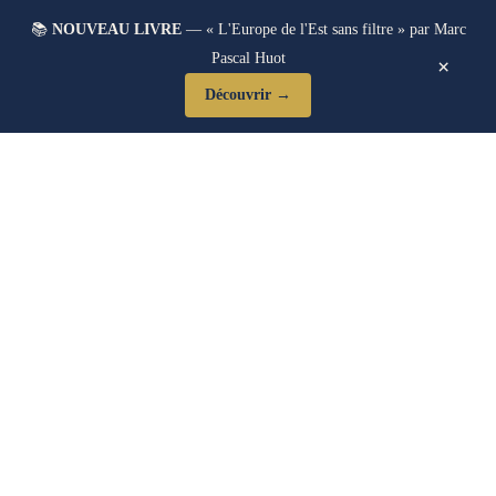
📚
NOUVEAU LIVRE
— « L'Europe de l'Est sans filtre » par Marc
Pascal Huot
×
Découvrir →
Blog Post