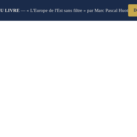
U LIVRE
— « L'Europe de l'Est sans filtre » par Marc Pascal Huot
D
Blog Post