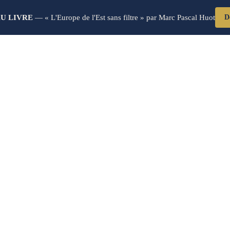
U LIVRE
— « L'Europe de l'Est sans filtre » par Marc Pascal Huot
D
Blog Post