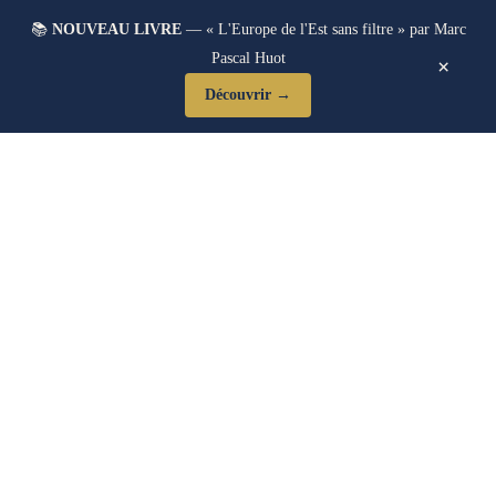
📚
NOUVEAU LIVRE
— « L'Europe de l'Est sans filtre » par Marc
Pascal Huot
×
Découvrir →
Blog Post