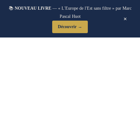
📚
NOUVEAU LIVRE
— « L'Europe de l'Est sans filtre » par Marc
Pascal Huot
×
Découvrir →
Blog Post