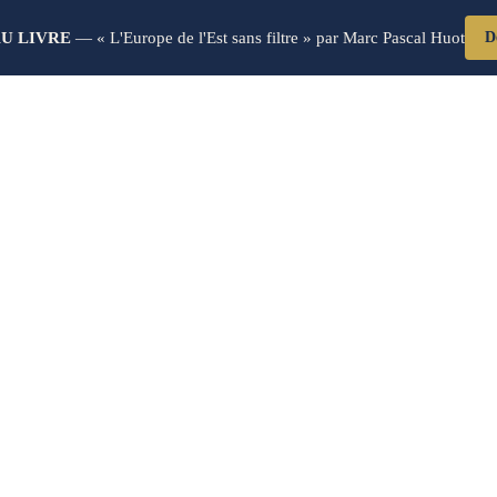
U LIVRE
— « L'Europe de l'Est sans filtre » par Marc Pascal Huot
D
Blog Post