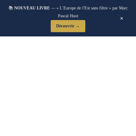
📚
NOUVEAU LIVRE
— « L'Europe de l'Est sans filtre » par Marc
Pascal Huot
×
Découvrir →
Guides Implantation
Europe De L’Est :
Ressources Pour PME
Françaises