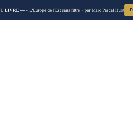
U LIVRE
— « L'Europe de l'Est sans filtre » par Marc Pascal Huot
D
Blog Post