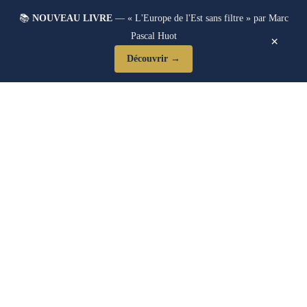
📚
NOUVEAU LIVRE
— « L'Europe de l'Est sans filtre » par Marc
Pascal Huot
×
Découvrir →
Blog Post