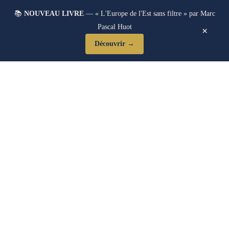
📚
NOUVEAU LIVRE
— « L'Europe de l'Est sans filtre » par Marc
Pascal Huot
×
Découvrir →
Blog Post